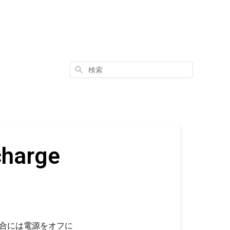
検
索
arge
る場合には電源をオフに