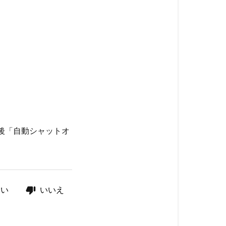
の後「自動シャットオ
はい
いいえ