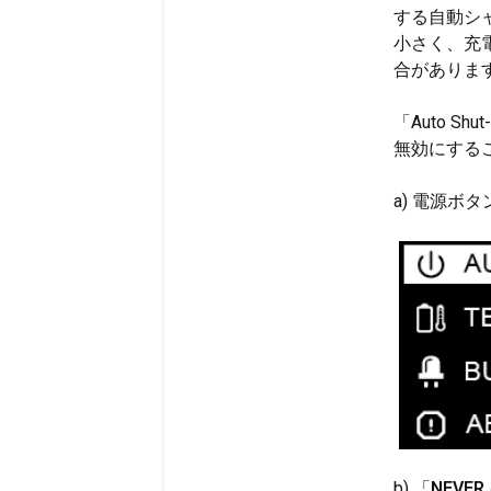
する自動シャ
小さく、充
合がありま
「Auto S
無効にする
a) 電源ボ
b) 「
NEVER