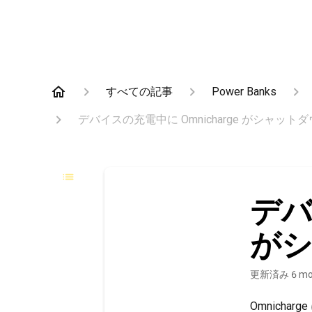
すべての記事
Power Banks
デバイスの充電中に Omnicharge がシャット
デバ
が
更新済み
6 mo
Omnich