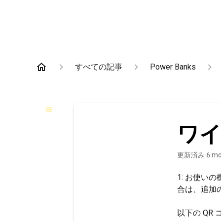
すべての記事
Power Banks
ワ
更新済み
6 mo
1: お使
合は、追加
以下の QR