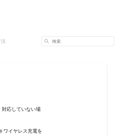
検
方法
索
。対応していない場
i ワイヤレス充電を