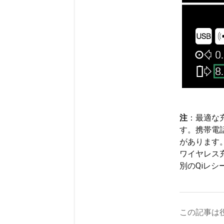
注
：最適な
す。携帯電
があります
ワイヤレス
別のQiレ
この記事は