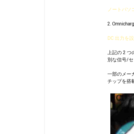
ノートパソ
2. Omni
DC 出力
上記の 2 
別な信号/
一部のメー
チップを搭