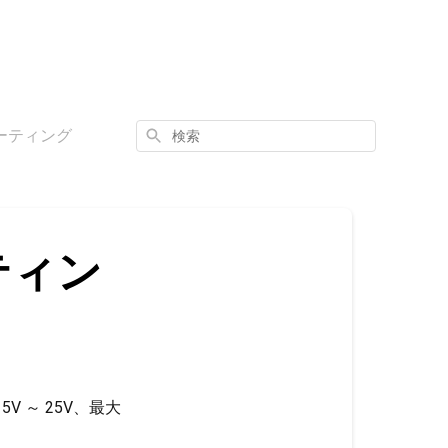
検
ーティング
索
ティン
5V ～ 25V、最大