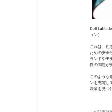
Dell La
ョン）
これは、粗
ための安全設
ランドやモ
性の問題が
このような場
ンを充電し
決策を見つ
この記事は