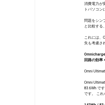
消費電力が変
トパソコン
問題をシンプ
と比較する
これには、O
失も考慮さ
Omnicha
回路の効率 
Omni Ult
Omni Ult
83.6Wh で
です。 こ
142Wh / 83.