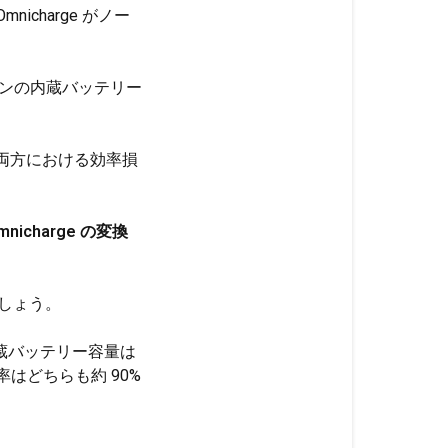
charge がノー
ソコンの内蔵バッテリー
タの両方における効率損
icharge の変換
てみましょう。
o の内蔵バッテリー容量は
電源効率はどちらも約 90%