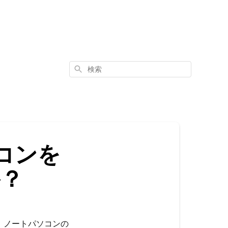
検
索
ソコンを
か？
、ノートパソコンの