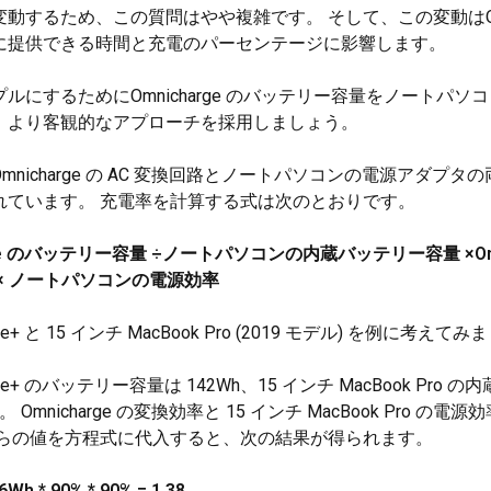
動するため、この質問はやや複雑です。 そして、この変動はOmni
に提供できる時間と充電のパーセンテージに影響します。
ルにするためにOmnicharge のバッテリー容量をノートパ
、より客観的なアプローチを採用しましょう。
mnicharge の AC 変換回路とノートパソコンの電源アダプ
れています。 充電率を計算する式は次のとおりです。
rge のバッテリー容量 ÷ノートパソコンの内蔵バッテリー容量 ×Omn
× ノートパソコンの電源効率
imate+ と 15 インチ MacBook Pro (2019 モデル) を例に考え
imate+ のバッテリー容量は 142Wh、15 インチ MacBook Pr
す。 Omnicharge の変換効率と 15 インチ MacBook Pro の
れらの値を方程式に代入すると、次の結果が得られます。
6Wh * 90% * 90% = 1.38